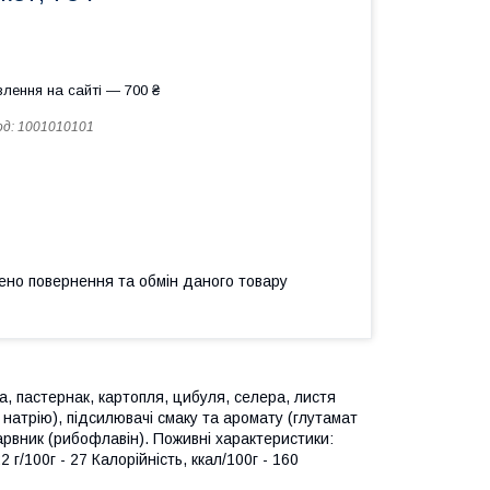
лення на сайті — 700 ₴
од:
1001010101
ено повернення та обмін даного товару
ва, пастернак, картопля, цибуля, селера, листя
 натрію), підсилювачі смаку та аромату (глутамат
барвник (рибофлавін). Поживні характеристики:
22 г/100г - 27 Калорійність, ккал/100г - 160