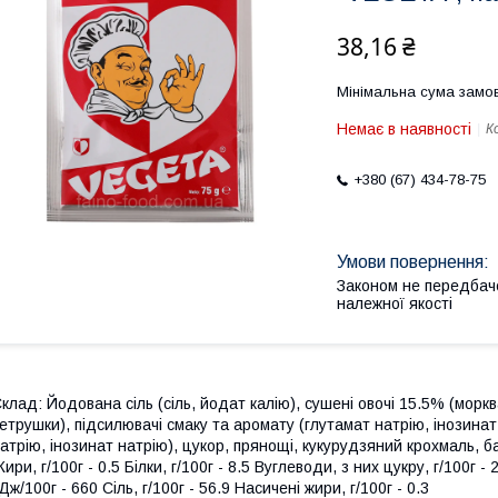
38,16 ₴
Мінімальна сума замов
Немає в наявності
К
+380 (67) 434-78-75
Законом не передбач
належної якості
клад: Йодована сіль (сіль, йодат калію), сушені овочі 15.5% (морк
етрушки), підсилювачі смаку та аромату (глутамат натрію, інозинат
атрію, інозинат натрію), цукор, прянощі, кукурудзяний крохмаль, 
ири, г/100г - 0.5 Білки, г/100г - 8.5 Вуглеводи, з них цукру, г/100г - 
Дж/100г - 660 Сіль, г/100г - 56.9 Насичені жири, г/100г - 0.3