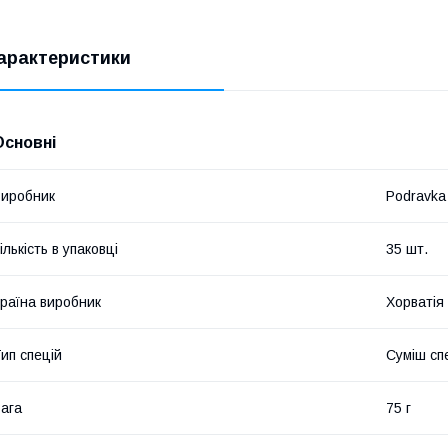
арактеристики
Основні
иробник
Podravka
ількість в упаковці
35 шт.
раїна виробник
Хорватія
ип спецій
Суміш сп
ага
75 г