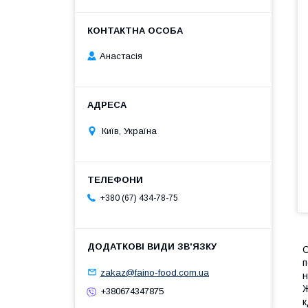
Анастасія
Київ, Україна
+380 (67) 434-78-75
С
п
zakaz@faino-food.com.ua
н
Ж
+380674347875
к