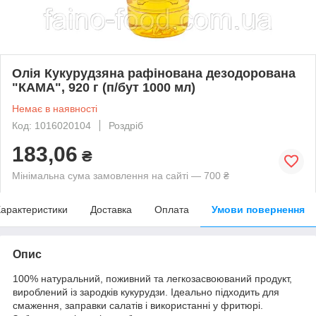
Олiя Кукурудзяна рафінована дезодорована
"КАМА", 920 г (п/бут 1000 мл)
Немає в наявності
Код: 1016020104
Роздріб
183,06
₴
Мінімальна сума замовлення на сайті — 700 ₴
арактеристики
Доставка
Оплата
Умови повернення
Опис
100% натуральний, поживний та легкозасвоюваний продукт,
вироблений із зародків кукурудзи. Ідеально підходить для
смаження, заправки салатів і використанні у фритюрі.