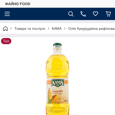
ФАЙНО FOOD
Товари та послуги
КАМА
Олiя Кукурудзяна рафінова
Топ