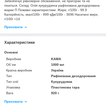
Забезпечує рівномірне обсмаження, не пригорає та не
піниться. Склад: Олія кукурудзяна рафінована дезодорована
марки П Поживні характеристики: Жири, г/100г - 99.9
Калорійність, ккал/100г - 899 кДж/100г - 3696 Насичені жири,
г/100г <14
Приховати
Характеристики
Основні
Виробник
KAMA
Об`єм
1000 мл
Країна виробник
Україна
Тип
Рафінована дезодороване
Тип олії
Кукурудзяна
Упаковка
Пластикова тара
Вага
920 г
Приховати