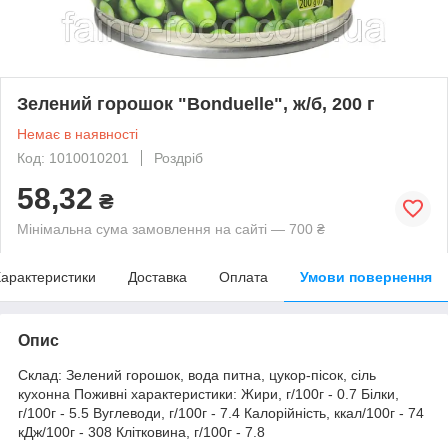
Зелений горошок "Bonduelle", ж/б, 200 г
Немає в наявності
Код: 1010010201
Роздріб
58,32
₴
Мінімальна сума замовлення на сайті — 700 ₴
арактеристики
Доставка
Оплата
Умови повернення
Опис
Склад: Зелений горошок, вода питна, цукор-пісок, сіль
кухонна Поживні характеристики: Жири, г/100г - 0.7 Білки,
г/100г - 5.5 Вуглеводи, г/100г - 7.4 Калорійність, ккал/100г - 74
кДж/100г - 308 Клітковина, г/100г - 7.8