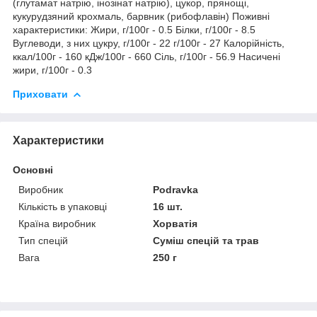
(глутамат натрію, інозінат натрію), цукор, прянощі,
кукурудзяний крохмаль, барвник (рибофлавін) Поживні
характеристики: Жири, г/100г - 0.5 Білки, г/100г - 8.5
Вуглеводи, з них цукру, г/100г - 22 г/100г - 27 Калорійність,
ккал/100г - 160 кДж/100г - 660 Сіль, г/100г - 56.9 Насичені
жири, г/100г - 0.3
Приховати
Характеристики
Основні
Виробник
Podravka
Кількість в упаковці
16 шт.
Країна виробник
Хорватія
Тип спецій
Суміш спецій та трав
Вага
250 г