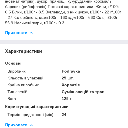
інозінат натрію), цукор, прянощі, кукурудзяний крохмаль,
барвник (рибофлавін) Поживні характеристики: Жири, г/100г -
0.5 Білки, г/100г - 8.5 Вуглеводи, з них цукру, г/100г - 22 г/100г
- 27 Калорійність, ккал/100г - 160 кДж/100г - 660 Сіль, г/100г -
56.9 Насичені жири, г/100г - 0.3
Приховати
Характеристики
Основні
Виробник
Podravka
Кількість в упаковці
25 шт.
Країна виробник
Хорватія
Тип спецій
Суміш спецій та трав
Вага
125 г
Користувацькі характеристики
Термін придатності (міс)
24
Приховати