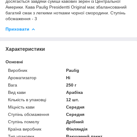
досягається завдяки суміші кавових зерен із Центральної
Америки. Кава Paulig Presidentti Original має збалансований
багатий смак з легкими нотками чорної смородини. Ступінь
обсмаження - 3
Приховати
Характеристики
Основні
Виробник
Paulig
Ароматизатор
Ні
Вага
250 г
Вид кави
Арабіка
Кількість в упаковці
12 шт.
Міцність кави
Середня
Ступінь обсмаження
Середня
Ступінь помелу
Дрібний
Країна виробник
Фінляндія
Тип упаковки
Вакуумний пакет