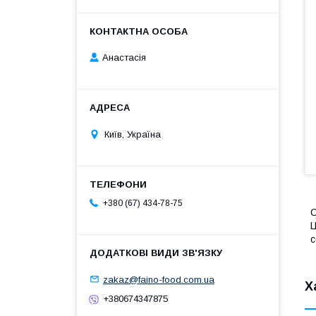
Анастасія
Київ, Україна
+380 (67) 434-78-75
С
Ц
с
zakaz@faino-food.com.ua
Х
+380674347875