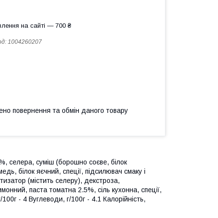
лення на сайті — 700 ₴
од:
1004260207
ено повернення та обмін даного товару
0%, селера, суміш (борошно соєве, білок
едь, білок яєчний, спеції, підсилювач смаку і
тизатор (містить селеру), декстроза,
монний, паста томатна 2.5%, сіль кухонна, спеції,
100г - 4 Вуглеводи, г/100г - 4.1 Калорійність,