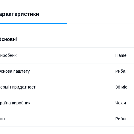
арактеристики
Основні
иробник
Hame
снова паштету
Риба
ермін придатності
36 міс
раїна виробник
Чехія
ип
Рибні