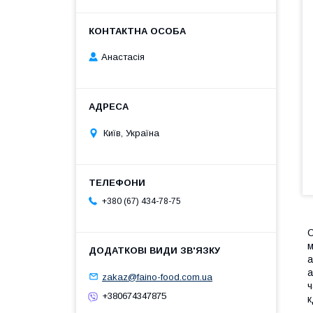
Анастасія
Київ, Україна
+380 (67) 434-78-75
С
м
а
а
zakaz@faino-food.com.ua
ч
+380674347875
к