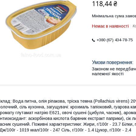
118,44 ₴
Мінімальна сума замов
Немає в наявності
К
+380 (67) 434-78-75
Законом не передбач
належної якості
клад: Вода питна, олія ріпакова, тріска темна (Pollachius virens) 2
олочний, сіль кухонна, загущувачі: крохмаль тапіоковий, гуарова кам
ромату глутамат натрію Е621, овочі сушені (цибуля, часник), арома
нтиоксидант: аскорбінова кислота барвник екстракт паприки), сік ли
асник сушений. Поживні характеристики: Жири, г/100г - 23.7 Білки, г/
Дж/100г - 1019 ккал/100г - 247 Сіль, г/100г - 1.4 Цукор, г/100г - 2.4