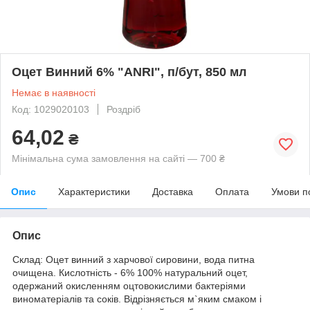
Оцет Винний 6% "ANRI", п/бут, 850 мл
Немає в наявності
Код: 1029020103
Роздріб
64,02
₴
Мінімальна сума замовлення на сайті — 700 ₴
Опис
Характеристики
Доставка
Оплата
Умови п
Опис
Склад: Оцет винний з харчової сировини, вода питна
очищена. Кислотність - 6% 100% натуральний оцет,
одержаний окисленням оцтовокислими бактеріями
виноматеріалів та соків. Відрізняється м`яким смаком і