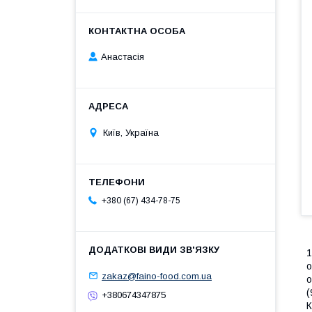
Анастасія
Київ, Україна
+380 (67) 434-78-75
1
о
zakaz@faino-food.com.ua
о
(
+380674347875
К