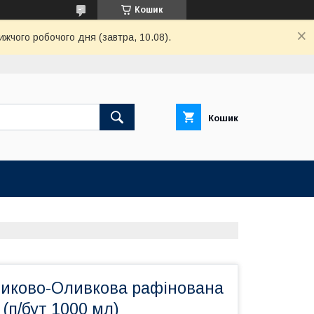
Кошик
ижчого робочого дня (завтра, 10.08).
Кошик
иково-Оливкова рафінована
 (п/бут 1000 мл)