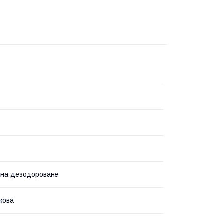
ана дезодороване
кова