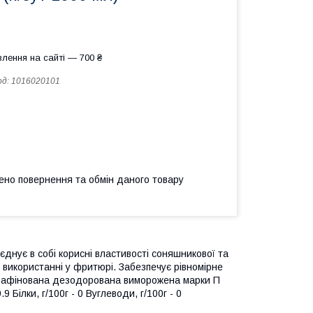
лення на сайті — 700 ₴
од:
1016020101
ено повернення та обмін даного товару
днує в собі корисні властивості соняшникової та
і використанні у фритюрі. Забезпечує рівномірне
а рафінована дезодорована виморожена марки П
 Білки, г/100г - 0 Вуглеводи, г/100г - 0