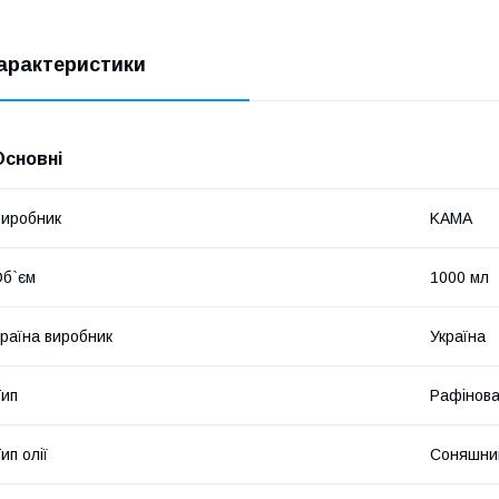
арактеристики
Основні
иробник
KAMA
б`єм
1000 мл
раїна виробник
Україна
ип
Рафінов
ип олії
Соняшни