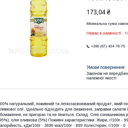
173,04 ₴
Мінімальна сума замов
Немає в наявності
К
+380 (67) 434-78-75
Законом не передбач
належної якості
00% натуральний, поживний та легкозасвоюваний продукт, який поє
ливкової олії. Ідеально підходить для смаження, заправки салатів 
бсмаження, не пригорає та не піниться. Склад: Олія соняшников
95%), олія оливкова (5%) Поживні характеристики: Жири, г/100г - 99.9
алорійність, кДж/100г - 3696 ккал/100г - 899 Холестерин, г/100г - 0