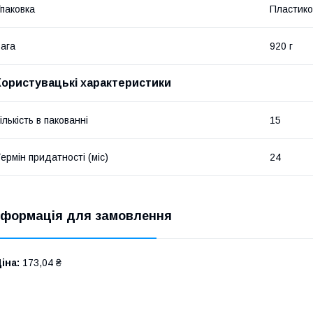
паковка
Пластико
ага
920 г
Користувацькі характеристики
ількість в пакованні
15
ермін придатності (міс)
24
нформація для замовлення
іна:
173,04 ₴