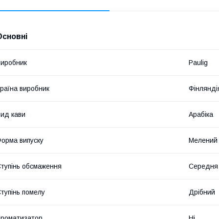
Основні
иробник
Paulig
раїна виробник
Фінлянді
ид кави
Арабіка
орма випуску
Мелений
тупінь обсмаження
Середня
тупінь помелу
Дрібний
роматизатор
Ні