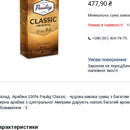
477,90 ₴
Мінімальна сума замов
Немає в наявності
К
+380 (67) 434-78-75
Законом не передбач
належної якості
клад: Арабіка 100% Paulig Classic - чудова кавова суміш з багатим
ерна арабіки з Центральної Америки дарують напою багатий аромат
бсмаження - 3
арактеристики