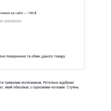
лення на сайті — 700 ₴
од:
1041020103
ено повернення та обмін даного товару
 та тривалим післясмаком. Ретельно відібрані
, який обволікає з горіховими нотками. Ступінь