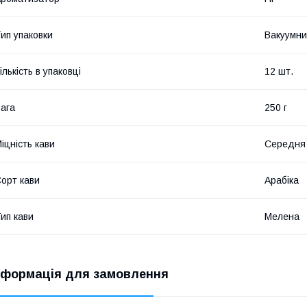
ип упаковки
Вакуумни
ількість в упаковці
12 шт.
ага
250 г
іцність кави
Середня
орт кави
Арабіка
ип кави
Мелена
нформація для замовлення