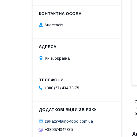
Анастасія
Київ, Україна
+380 (67) 434-78-75
С
з
о
zakaz@faino-food.com.ua
+380674347875
Х